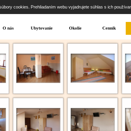
súbory cookies. Prehliadaním webu vyjadrujete súhlas s ich používa
O nás
Ubytovanie
Okolie
Cenník