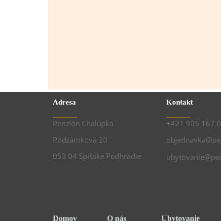
Adresa
Kontakt
_______
_______
Penzión Chalúpka
+421 905 167 
Podzámková 20
objednavka@pen
053 04 Spišské Podhradie
ubytovanie@pen
Domov
O nás
Ubytovanie