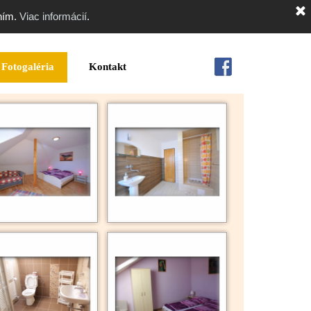
ním.
Viac informácií
.
Fotogaléria
Kontakt