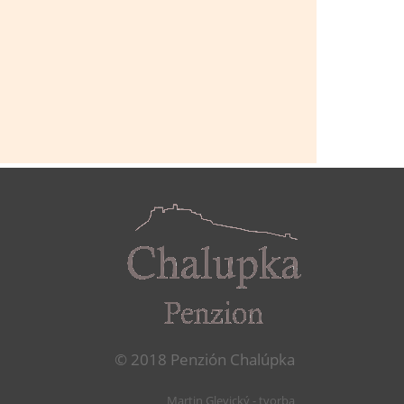
© 2018 Penzión Chalúpka
Martin Glevický
-
tvorba