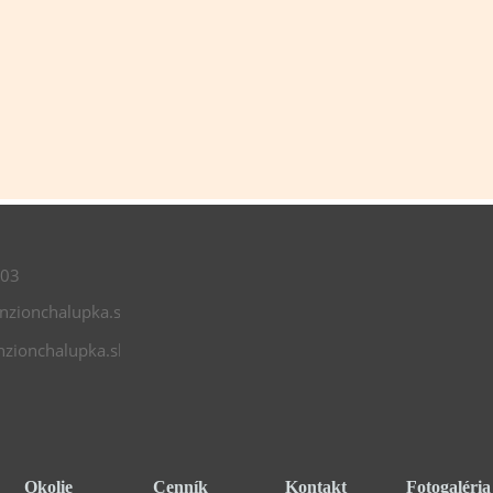
003
zionchalupka.sk
zionchalupka.sk
Okolie
Cenník
Kontakt
Fotogaléria